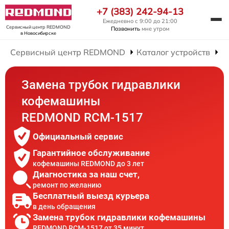
+7 (383) 242-94-13
Ежедневно с 9:00 до 21:00
Сервисный центр REDMOND
Позвонить
мне утром
в Новосибирске
Сервисный центр REDMOND
Каталог устройств
Р
Замена трубок гидравлики
кофемашины
REDMOND RCM-1517
Официальный сервис
Гарантийное обслуживание
кофемашины REDMOND до 3 лет
Диагностика за наш счет,
ремонт по желанию
Бесплатный выезд курьера
в день обращения
Замена трубок гидравлики кофемашины
REDMOND RCM-1517 от 35 минут